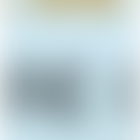
L'opticien-lunetier est un professionnel
de la Santé Visuelle régi par le code de
la santé publique. C'est un expert de la
vision détenteur d'un diplôme d'État.
80% à 90% des informations qui
nous parviennent du monde
extérieur sont visuelles, en
particulier lorsqu’il s’agit
de la conduite automobile.