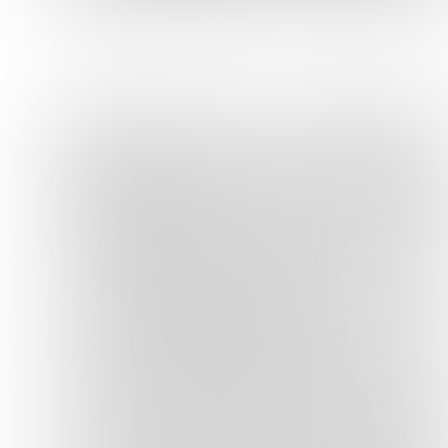
L'élégance parisienne avec une
touche d'insouciance.