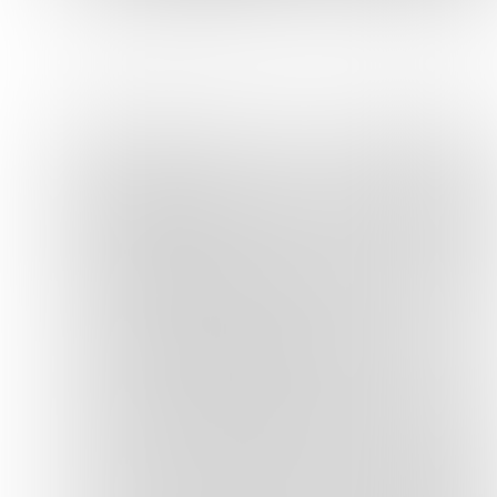
L'élégance parisienne avec une
touche d'insouciance.